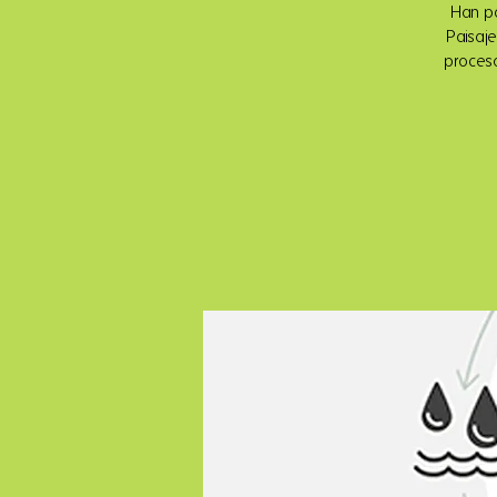
Han pa
Paisaje
proceso