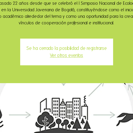
sado 22 años desde que se celebró el I Simposio Nacional de Ecolo
 en la Universidad Javeriana de Bogotá, constituyéndose como el inic
 académico alrededor del tema y como una oportunidad para la cre
vínculos de cooperación profesional e institucional.
Se ha cerrado la posibilidad de registrarse
Ver otros eventos