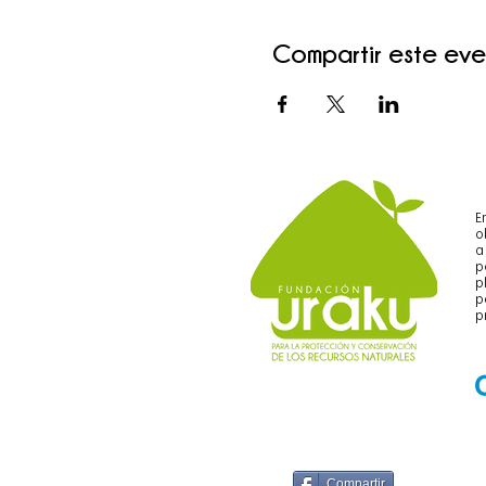
Compartir este ev
E
o
a
p
p
p
p
Compartir