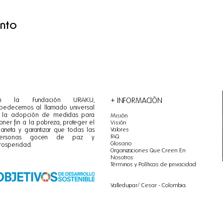
ento
n la Fundación URAKU,
+ INFORMACIÓN
bedecemos al llamado universal
 la adopción de medidas para
Misión
oner fin a la pobreza, proteger el
Visión
Valores
laneta y garantizar que todas las
FAQ
ersonas gocen de paz y
Glosario
rosperidad.
Organizaciones Que Creen En
Nosotros
Términos y Políticas de privacidad
Valledupar/ Cesar - Colombia.