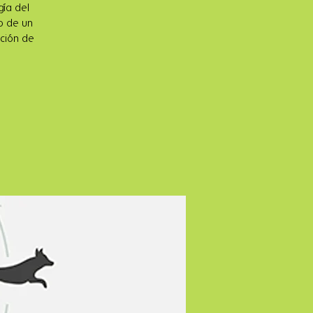
gía del
io de un
ación de