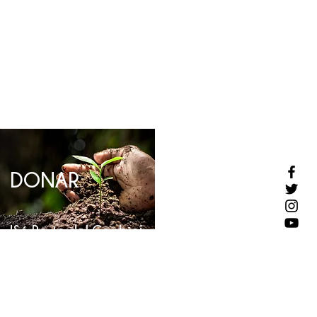
DONAR
!Sé Parte del Cambio¡