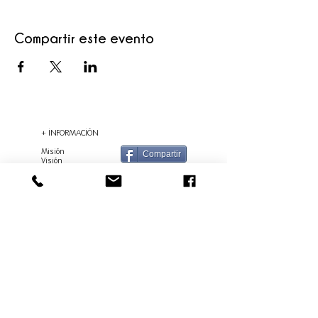
Compartir este evento
+ INFORMACIÓN
Misión
Compartir
Visión
Valores
FAQ
Glosario
Organizaciones Que Creen En
Nosotros
Términos y Políticas de privacidad
Valledupar/ Cesar - Colombia.
En la Fundación URAKU, obedecemos al
llamado universal a la adopción de
medidas para poner fin a la pobreza,
proteger el planeta y garantizar que todas
las personas gocen de paz y prosperidad.