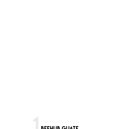
1
BEEHUB GUATE